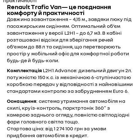
Renault Trafic Van— це поєднання
комфорту й практичності
Довжина завантаження – 4,15 м., завдяки люку під
пасажирським сидінням. Оптимальний об’єм
завантаження у версії L2H1 – до 6,7 м3. В кабіні
розташовані відсіки для зберігання речей
об’ємом до 88 л та сидіння, що перетворюють
простір у мобільний офіс для комфортної роботи
будь-де й будь-коли.
Комплектація
L2H1 Advance: дизельний двигун 2л.
потужністю 150 к.с. із механічною 6-ступінчастою
коробкою передач у відповідності з найновішими
стандартами контролю за забрудненням Euro 6.
Оснащення
: система утримання автомобіля на
схилі, круїз-контроль, парктртонік 360˚ з
камерою заднього огляду, повністю світлодіодні
фари головного світла тощо.
Стартова ціна: від 1 274 100 грн за умови
придбання автомобіля в кредит.