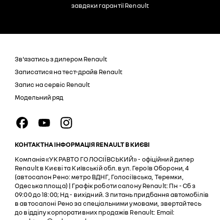
завдяки гарантії Renault
Зв'язатись з дилером Renault
Записатися на тест-драйв Renault
Запис на сервіс Renault
Модельний ряд
КОНТАКТНА ІНФОРМАЦІЯ RENAULT В КИЄВІ
Компанія «УКРАВТО ГОЛОСІЇВСЬКИЙ» - офіційний дилер
Renault в Києві та Київській обл. вул. Героїв Оборони, 4
(автосалон Рено: метро ВДНГ, Голосіївська, Теремки,
Одеська площа) | Графік роботи салону Renault: Пн - Cб з
09:00 до 18:00; Нд - вихідний. З питань придбання автомобілів
в автосалоні Рено за спеціальними умовами, звертайтесь
до відділу корпоративних продажів Renault: Email: