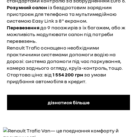
стандартами контролю за забрудненням Euro 6.
Розумний салон
із бездротовим зарядним
пристроєм для телефона та мультимедійною
системою Easy Link з 8" екраном.
Перевезення
до 9 пасажирів з їх багажем, або ж
можливість модулювати салон під потреби
перевезень.
Renault Trafic оснащено необхідними
практичними системами допомоги водію на
дорозі: система допомоги під час паркування,
камера заднього огляду, круїз-контроль, тощо.
Стартова ціна: від
1 554 200 грн
за умови
придбання автомобіля в кредит.
дізнатися більше