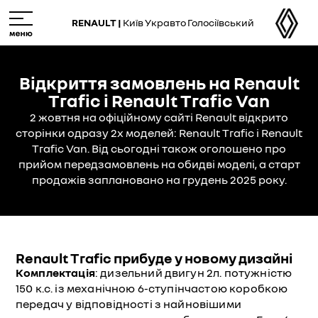
Skip
M
to
e
RENAULT |
Київ Укравто Голосіївський
main
n
content
u
Відкриття замовлень на Renault
Trafic і Renault Trafic Van
2 жовтня на офіційному сайті Renault відкрито
сторінки одразу 2х моделей: Renault Trafic і Renault
Trafic Van. Від сьогодні також оголошено про
прийом передзамовлень на обидві моделі, а старт
продажів заплановано на грудень 2025 року.
Renault Trafic прибуде у новому дизайні
Комплектація
: дизельний двигун 2л. потужністю
150 к.с. із механічною 6-ступінчастою коробкою
передач у відповідності з найновішими