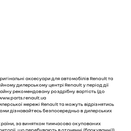
игінальні аксесуари для автомобілів Renault та
йному дилерському центрі Renault у період дії
чайну рекомендовану роздрібну вартість (до
ww.parts.renault.ua
лерської мережі Renault та можуть відрізнятись
жками дізнавайтесь безпосередньо в дилерських
ї України, за винятком тимчасово окупованих
иторії, що перебувають в оточенні (блокуванні))