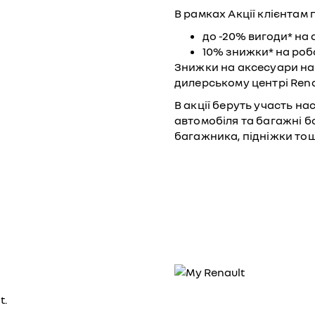
В рамках Акції клієнтам
до -20% вигоди* на 
10% знижки* на роб
Знижки на аксесуари на
дилерському центрі Renaul
В акції беруть участь на
автомобіля та багажні б
багажника, підніжки тощ
t.