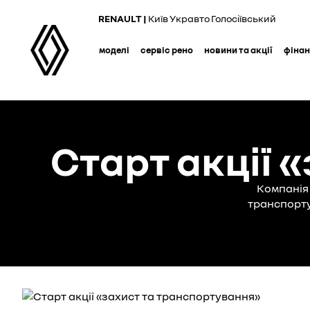
Skip
RENAULT |
Київ Укравто Голосіївський
to
main
моделі
сервіс рено
новини та акції
фіна
content
Старт акції 
Компанія 
транспортув