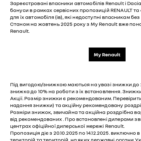
Зареєстровані власники автомобілів Renault і Daci
бонуси в рамках сервісних пропозицій RENAULT та
для їх автомобіля (ів), які недоступні власникам бе
Станом на жовтень 2025 року з My Renault вже пона
Renault.
My Renault
Під вигодою/знижкою маються на увазі знижки до 2
знижка до 10% на роботи з їх встановлення. Знижки
Акції. Розмір знижки є рекомендованим. Перевірит
надання знижки) та акційну рекомендовану роздріб
Розміри знижок, звичайна та акційна роздрібна ва
від рекомендованих . Про встановлені дилерами зв
центрах офіційної дилерської мережі Renault.
Пропозиція діє з 20.10.2025 по 14.12.2025. виключно
територій та територій, на яких державні органи У