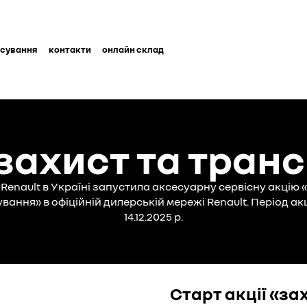
нсування
контакти
онлайн склад
«захист та тра
Renault в Україні запустила аксесуарну сервісну акцію 
ання» в офіційній дилерській мережі Renault. Період акції
14.12.2025 р.
Старт акції «за