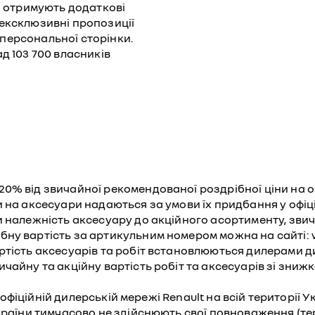
a отримують додаткові
 ексклюзивні пропозиції
з персональної сторінки.
д 103 700 власників
0% від звичайної рекомендованої роздрібної ціни на ор
 на аксесуари надаються за умови їх придбання у офіці
и належність аксесуару до акційного асортименту, зви
ну вартість за артикульним номером можна на сайті: w
ртість аксесуарів та робіт встановлюються дилерами ди
ичайну та акційну вартість робіт та аксесуарів зі зни
 в офіційній дилерській мережі Renault на всій територі
країни тимчасово не здійснюють свої повноваження (тер