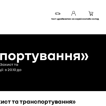
тест-драйв
запис на сервіс
онлайн склад
нспортування»
«Захист та
: з 20.10 до
хист та транспортування»