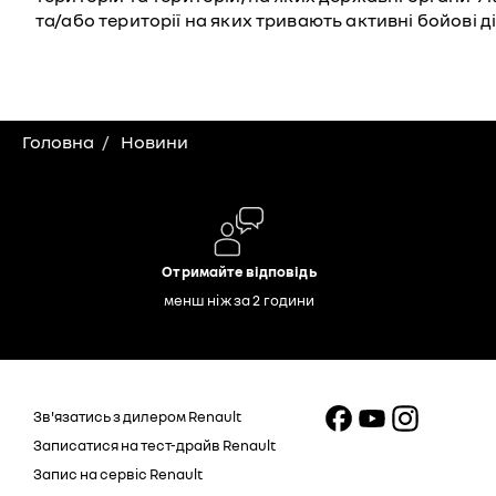
та/або території на яких тривають активні бойові ді
Головна
Новини
Отримайте відповідь
менш ніж за 2 години
Зв'язатись з дилером Renault
Записатися на тест-драйв Renault
Запис на сервіс Renault