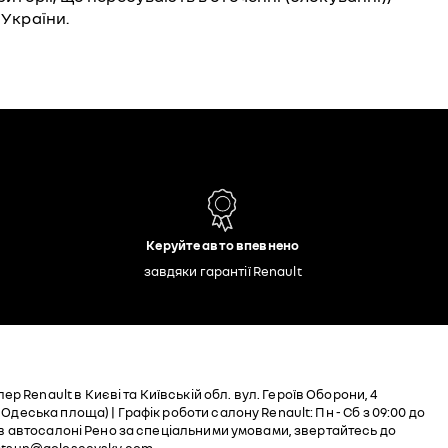
 України.
Керуйте авто впевнено
завдяки гарантії Renault
Renault в Києві та Київській обл. вул. Героїв Оборони, 4
Одеська площа) | Графік роботи салону Renault: Пн - Cб з 09:00 до
в в автосалоні Рено за спеціальними умовами, звертайтесь до