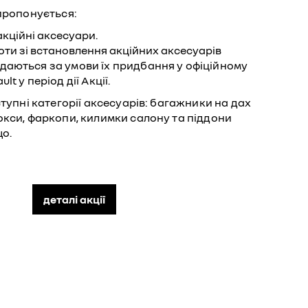
 пропонується:
акційні аксесуари.
оти зі встановлення акційних аксесуарів
даються за умови їх придбання у офіційному
t у період дії Акції.
ступні категорії аксесуарів: багажники на дах
окси, фаркопи, килимки салону та піддони
о.
деталі акції