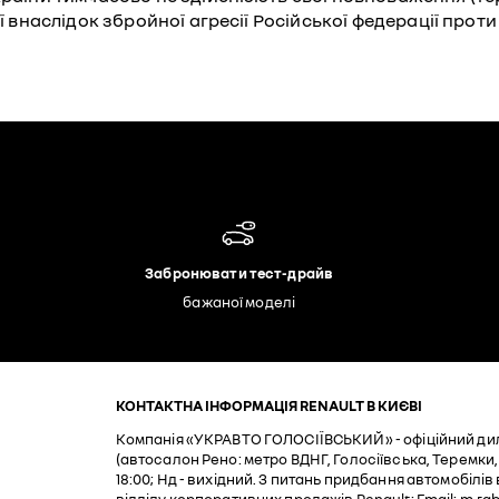
ї внаслідок збройної агресії Російської федерації проти
Забронювати тест-драйв
бажаної моделі
КОНТАКТНА ІНФОРМАЦІЯ RENAULT В КИЄВІ
Компанія «УКРАВТО ГОЛОСІЇВСЬКИЙ» - офіційний дилер 
(автосалон Рено: метро ВДНГ, Голосіївська, Теремки, 
18:00; Нд - вихідний. З питань придбання автомобілі